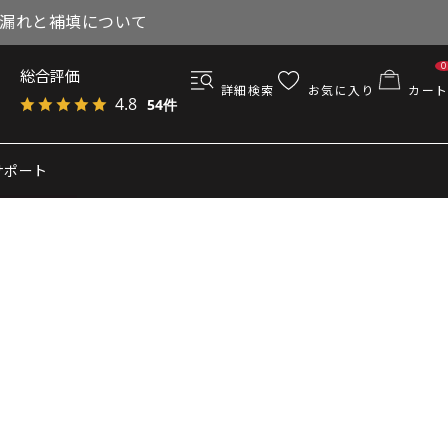
与漏れと補填について
0
総合評価
詳細検索
お気に入り
カート
4.8
54件
サポート