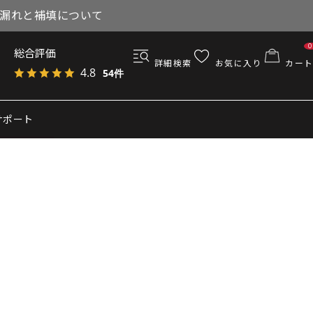
与漏れと補填について
0
総合評価
詳細検索
お気に入り
カート
4.8
54件
サポート