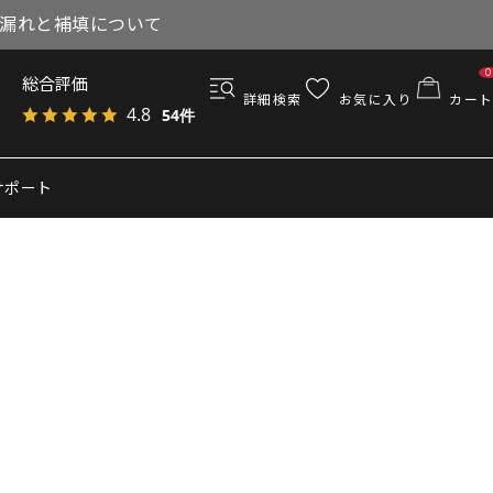
与漏れと補填について
0
総合評価
詳細検索
お気に入り
カート
4.8
54件
サポート