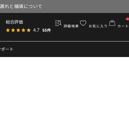
与漏れと補填について
0
総合評価
詳細検索
お気に入り
カート
4.7
55件
サポート