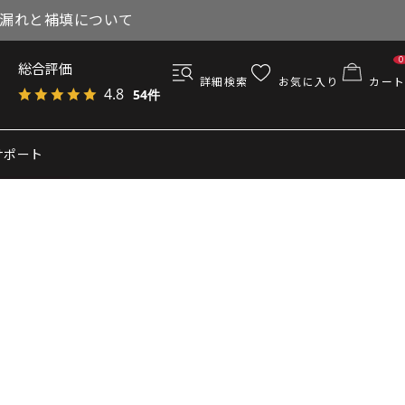
与漏れと補填について
0
総合評価
詳細検索
お気に入り
カート
4.8
54件
サポート